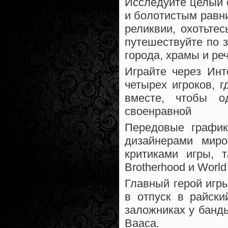
Исследуйте целый 
и болотистым равн
реликвии, охотьтес
путешествуйте по з
города, храмы и ре
Играйте через Ин
четырех игроков, 
вместе, чтобы о
своенравной
Передовые графи
дизайнерами миро
критиками игры, т
Brotherhood и World 
Главный герой игры
в отпуск в райски
заложниках у банд
Вааса.