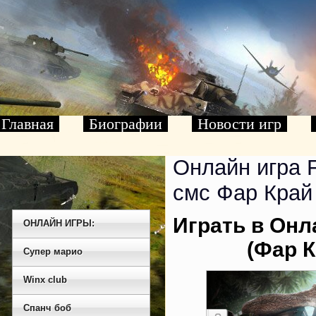
Главная
Биографии
Новости игр
Онлайн игра F
смс Фар Край
Играть в Онла
ОНЛАЙН ИГРЫ:
(Фар К
Cупер марио
Winx club
Спанч боб