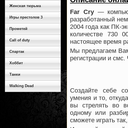
Женская тюрьма
Far Cry
— компьют
Игры престолов 3
разработанный неме
2004 года как ПК-э
Прометей
количестве 730 0
Сall of duty
настоящее время р
Мы предлагаем Вам 
Спартак
регистрации и смс.
Хоббит
Танки
Walking Dead
Создайте себе со
умения и то, откуд
вы стрелять во вс
одному или разби
сможете играть так,