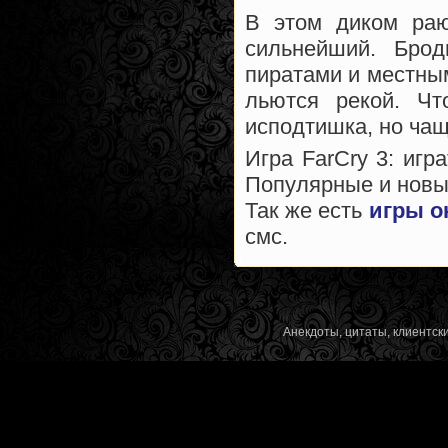
В этом диком раю
сильнейший. Бро
пиратами и местным
льются рекой. Чт
исподтишка, но чащ
Игра FarCry 3: игр
Популярные и новые
Так же есть
игры о
смс.
Анекдоты, цитаты, клиентски