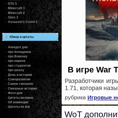
GTA 5
Minecraft 3
Minecraft 2
Sims 3
Assassin’s Creed 3
Юмор и цитаты
Анекдот дня
про блондинок
про Вовочку
про евреев
про студентов
В игре War 
про школу
День в истории
Разработчики игр
Саморазвитие
Самое смешное
1.71, которая наз
Смешные истории
Фото дня
рубрика
Игровые н
Цитаты великих
Gif анимация
Цитаты из игр
WoT дополнит