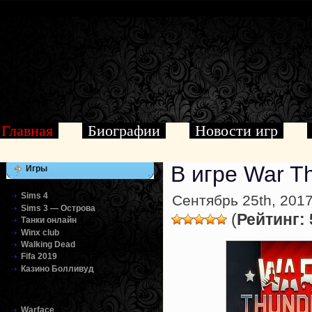
Главная
Биографии
Новости игр
В игре War T
Игры
Sims 4
Сентябрь 25th, 2017
Sims 3 — Острова
(
Рейтинг: 
Танки онлайн
Winx club
Walking Dead
Fifa 2019
Казино Болливуд
Warface