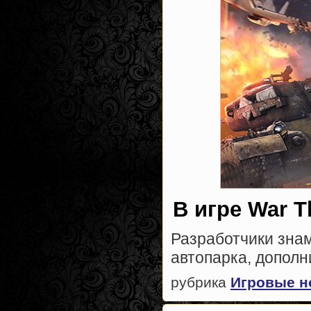
В игре War T
Разработчики зна
автопарка, дополни
рубрика
Игровые н