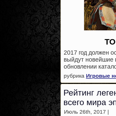
ТО
2017 год должен ос
выйдут новейшие п
обновлении катало
рубрика
Игровые н
Рейтинг леген
всего мира э
Июль 26th, 2017 |