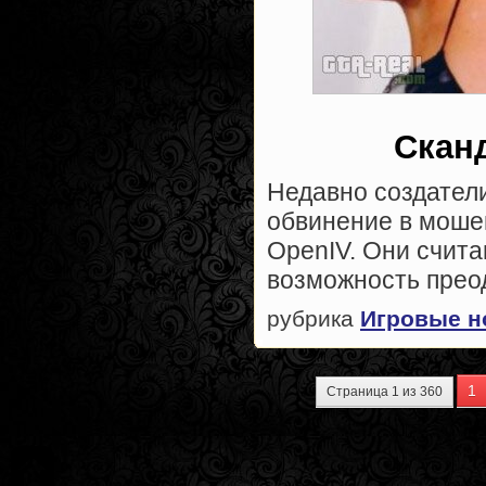
Сканд
Недавно создател
обвинение в моше
OpenIV. Они счита
возможность прео
рубрика
Игровые н
1
Страница 1 из 360