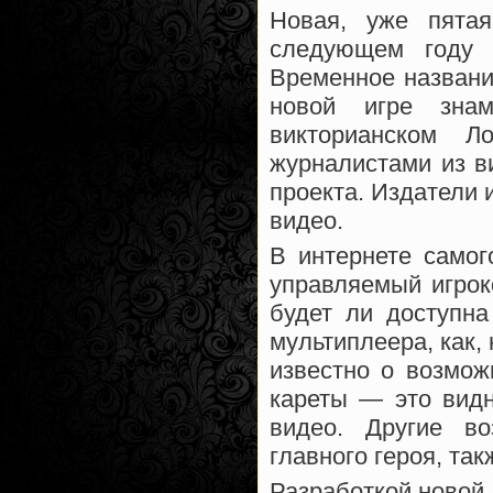
Новая, уже пята
следующем году 
Временное названи
новой игре зна
викторианском 
журналистами из в
проекта. Издатели 
видео.
В интернете самог
управляемый игрок
будет ли доступн
мультиплеера, как, 
известно о возмож
кареты — это видн
видео. Другие во
главного героя, та
Разработкой новой 