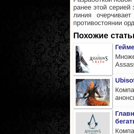
ранее этой серией 
линия очерчивае
противостоянии ор
Похожие стать
Гейме
Множе
Assass
Ubiso
Компа
анонс
Главн
бегат
Компа