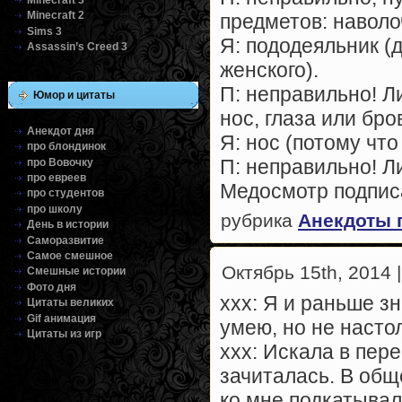
Minecraft 2
предметов: наволо
Sims 3
Я: пододеяльник (
Assassin’s Creed 3
женского).
П: неправильно! Л
Юмор и цитаты
нос, глаза или бро
Анекдот дня
Я: нос (потому что
про блондинок
П: неправильно! Л
про Вовочку
про евреев
Медосмотр подпис
про студентов
про школу
рубрика
Анекдоты 
День в истории
Саморазвитие
Самое смешное
Октябрь 15th, 2014 |
Смешные истории
Фото дня
xxx: Я и раньше з
Цитаты великих
Gif анимация
умею, но не насто
Цитаты из игр
xxx: Искала в пер
зачиталась. В общ
ко мне подкатыва