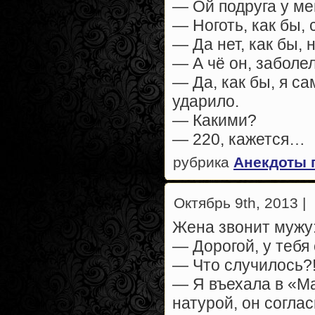
— Ой подруга у ме
— Ноготь, как бы,
— Да нет, как бы, 
— А чё он, заболе
— Да, как бы, я са
ударило.
— Какими?
— 220, кажется…
рубрика
Анекдоты 
Октябрь 9th, 2013 |
Жена звонит мужу
— Дорогой, у тебя
— Что случилось?
— Я въехала в «Ма
натурой, он соглас