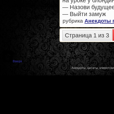
на уроке у блондин
— Назови будущее
— Выйти замуж
рубрика
Анекдоты 
Страница 1 из 3
Вверх
Анекдоты, цитаты, клиентск