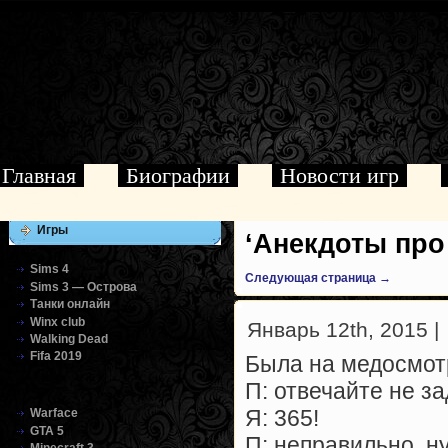
Главная
Биографии
Новости игр
Игры
‘Анекдоты про
Sims 4
Следующая страница →
Sims 3 — Острова
Танки онлайн
Winx club
Январь 12th, 2015 |
Walking Dead
Fifa 2019
Была на медосмотр
П: отвечайте не з
Я: 365!
Warface
GTA 5
П: неправильно, н
Minecraft 3