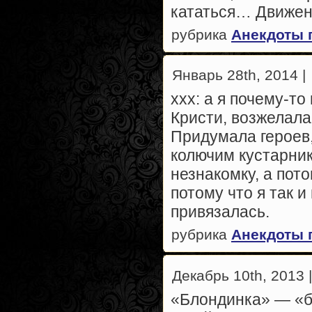
кататься… Движен
рубрика
Анекдоты 
Январь 28th, 2014 |
xxx: а я почему-то
Кристи, возжелал
Придумала героев,
колючим кустарник
незнакомку, а пот
потому что я так и
привязалась.
рубрика
Анекдоты 
Декабрь 10th, 2013 |
«Блондинка» — «б