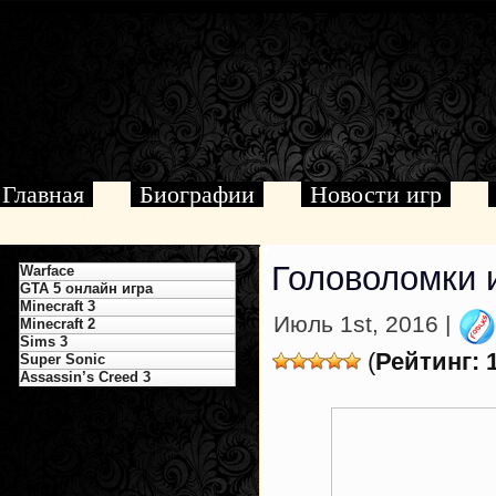
Главная
Биографии
Новости игр
Головоломки 
Warface
GTA 5 онлайн игра
Minecraft 3
Июль 1st, 2016 |
Minecraft 2
Sims 3
(
Рейтинг: 
Super Sonic
Assassin’s Creed 3