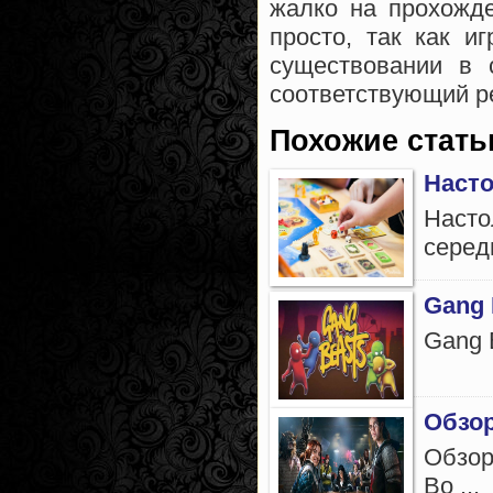
жалко на прохожде
просто, так как и
существовании в с
соответствующий р
Похожие стать
Наст
Насто
серед
Gang 
Gang 
Обзор
Обзор
Во ...