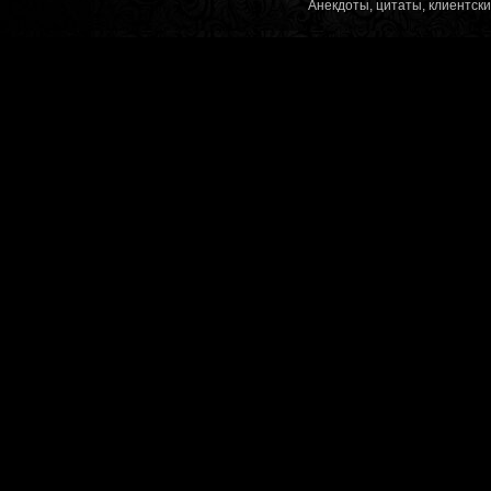
Анекдоты, цитаты, клиентск