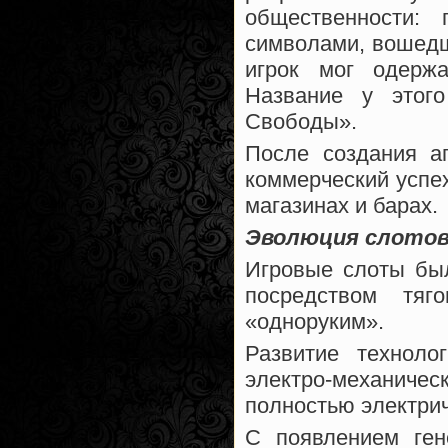
общественности:
символами, вошедш
игрок мог одерж
Название у этог
Свободы».
После создания а
коммерческий успех
магазинах и барах.
Эволюция слото
Игровые слоты был
посредством тяг
«одноруким».
Развитие техноло
электро-механич
полностью электри
С появлением ген