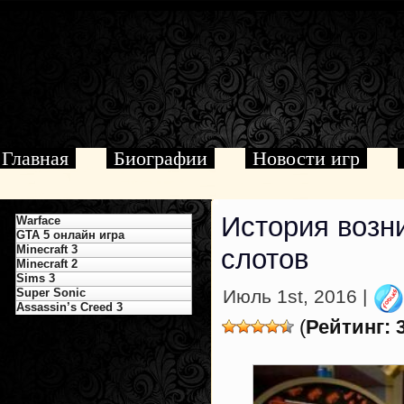
Главная
Биографии
Новости игр
История возн
Warface
GTA 5 онлайн игра
Minecraft 3
слотов
Minecraft 2
Sims 3
Super Sonic
Июль 1st, 2016 |
Assassin’s Creed 3
(
Рейтинг: 