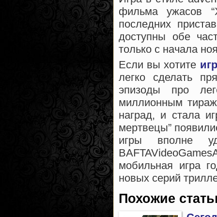
фильма ужасов “
последних приста
доступны обе част
только с начала но
Если вы хотите
иг
легко сделать пр
эпизоды про лег
миллионным тиражо
наград, и стала и
мертвецы” появили
игры вполне у
BAFTAVideoGames
мобильная игра го
новых серий трилле
Похожие стать