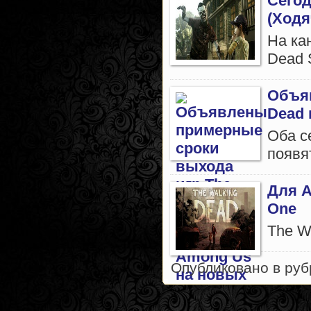
Сегод
(Ход
На ка
Dead S
Объяв
Dead 
Оба с
появят
Для A
One
The W
Опубликовано в ру