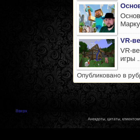
Основ
Основ
Марку
VR-ве
VR-ве
игры ..
Опубликовано в ру
Вверх
Анекдоты, цитаты, клиентск