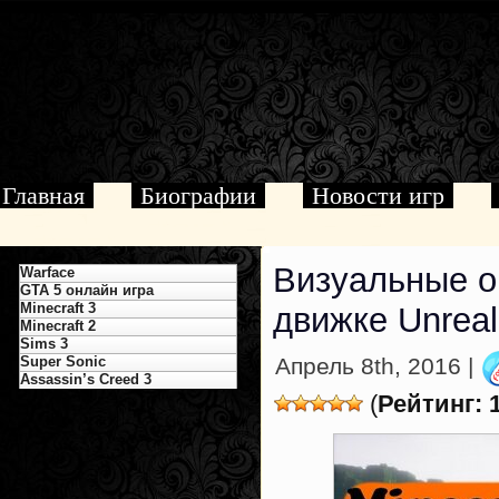
Главная
Биографии
Новости игр
Визуальные о
Warface
GTA 5 онлайн игра
Minecraft 3
движке Unreal
Minecraft 2
Sims 3
Super Sonic
Апрель 8th, 2016 |
Assassin’s Creed 3
(
Рейтинг: 