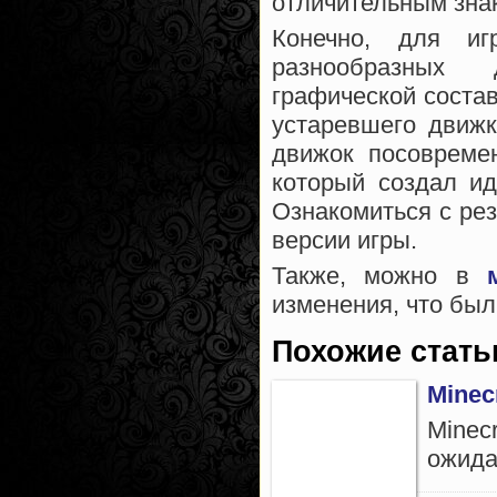
отличительным знак
Конечно, для и
разнообразных 
графической соста
устаревшего движк
движок посовремен
который создал ид
Ознакомиться с ре
версии игры.
Также, можно в
изменения, что был
Похожие стать
Minec
Minec
ожида