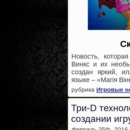
С
Новость, котора
Винкс и их необы
создан яркий, и
языке – «Магія Він
рубрика
Игровые н
Три-D технол
создании игр
Февраль 25th, 2016 