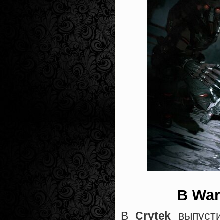
В War
В
Crytek
выпусти