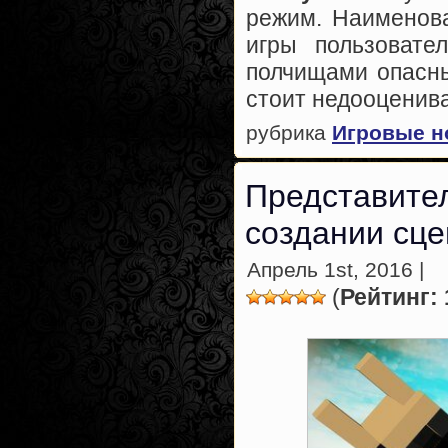
режим. Наименова
игры пользовате
полчищами опасны
стоит недооценив
рубрика
Игровые н
Представите
создании сце
Апрель 1st, 2016 |
(
Рейтинг: 