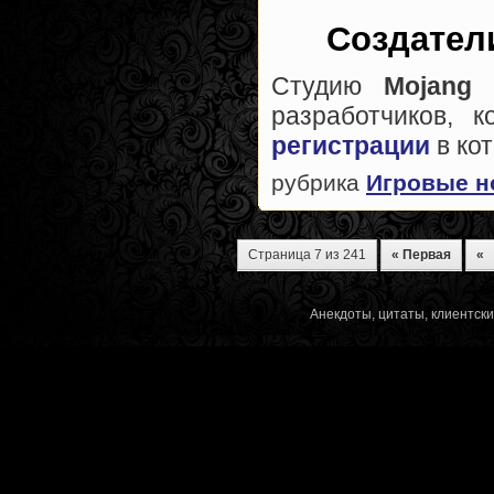
Создатели
Студию
Mojang
у
разработчиков, 
регистрации
в ко
рубрика
Игровые н
Страница 7 из 241
« Первая
«
Анекдоты, цитаты, клиентск