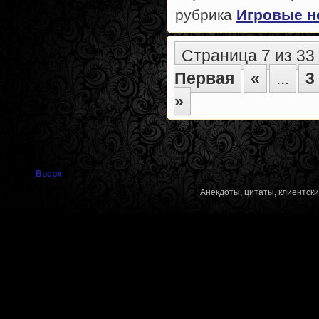
рубрика
Игровые н
Страница 7 из 33
Первая
«
...
3
»
Вверх
Анекдоты, цитаты, клиентск