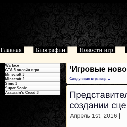
Главная
Биографии
Новости игр
Warface
‘Игровые новос
GTA 5 онлайн игра
Minecraft 3
Minecraft 2
Следующая страница →
Sims 3
Super Sonic
Представите
Assassin’s Creed 3
создании сце
Апрель 1st, 2016 |