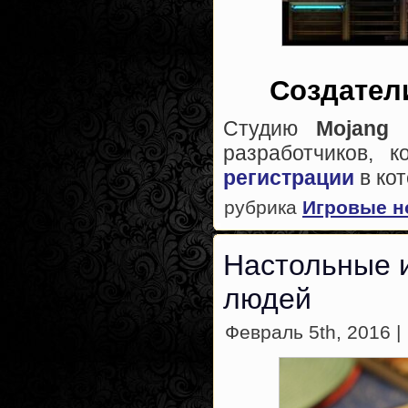
Создатели
Студию
Mojang
у
разработчиков, 
регистрации
в ко
рубрика
Игровые н
Настольные 
людей
Февраль 5th, 2016 |