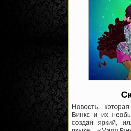
С
Новость, котора
Винкс и их необы
создан яркий, и
языке – «Магія Він