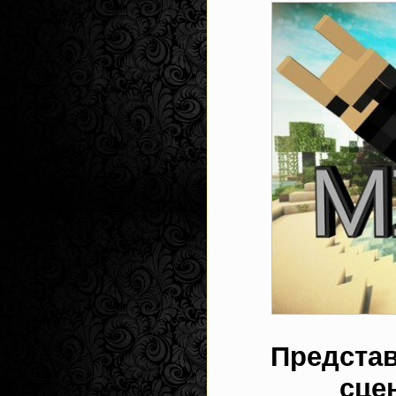
Представ
сце