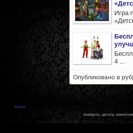
«Детс
Игра 
«Детск
Беспл
улуч
Беспл
4 ...
Опубликовано в ру
Вверх
Анекдоты, цитаты, клиентск