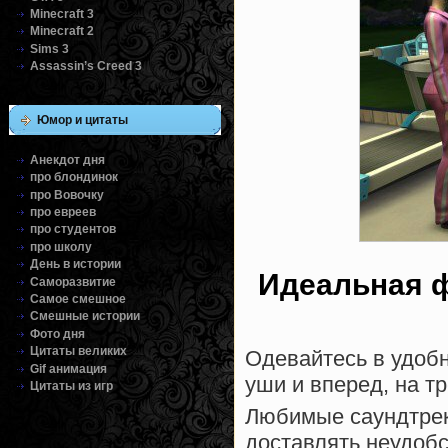
Minecraft 3
Minecraft 2
Sims 3
Assassin’s Creed 3
Юмор и цитаты
Анекдот дня
про блондинок
про Вовочку
про евреев
про студентов
про школу
День в истории
Идеальная ф
Саморазвитие
Самое смешное
Смешные истории
Фото дня
Цитаты великих
Одевайтесь в удобн
Gif анимация
уши и вперед, на т
Цитаты из игр
Любимые саундтрек
доставлять неудобс