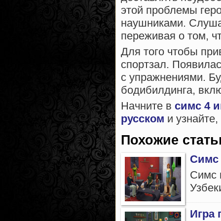
этой проблемы геро
наушниками. Слуша
переживая о том, ч
Для того чтобы при
спортзал. Появила
с упражнениями. Б
бодибилдинга, вклю
Начните в
симс 4 и
русском
и узнайте,
Похожие стать
Симс 
Симс 
Узбеки
Игра 