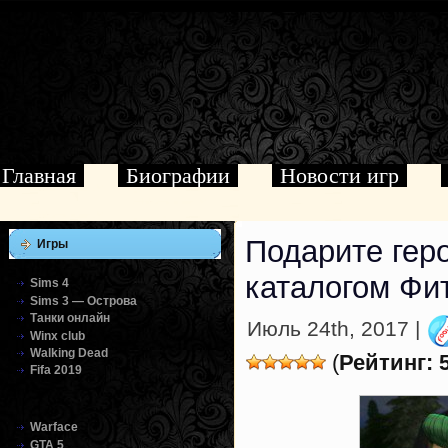
Главная
Биографии
Новости игр
Подарите гер
Игры
каталогом Фи
Sims 4
Sims 3 — Острова
Танки онлайн
Июль 24th, 2017 |
Winx club
Walking Dead
(
Рейтинг: 
Fifa 2019
Warface
GTA 5