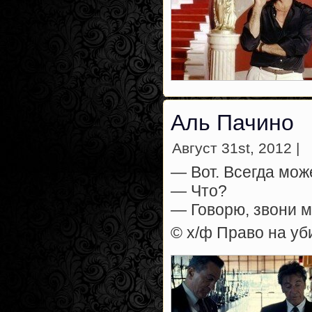
Аль Пачино
Август 31st, 2012 |
— Вот. Всегда мож
— Что?
— Говорю, звони м
© х/ф Право на у