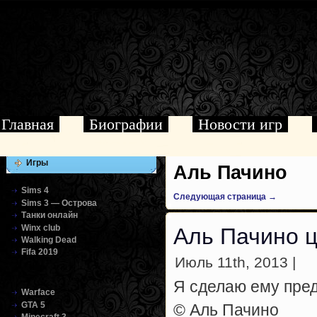
Главная
Биографии
Новости игр
Игры
Аль Пачино
Sims 4
Следующая страница →
Sims 3 — Острова
Танки онлайн
Winx club
Аль Пачино ц
Walking Dead
Fifa 2019
Июль 11th, 2013 |
Я сделаю ему пред
Warface
GTA 5
© Аль Пачино
Minecraft 3