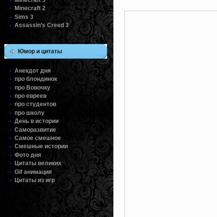
Minecraft 2
Sims 3
Assassin’s Creed 3
Юмор и цитаты
Анекдот дня
про блондинок
про Вовочку
про евреев
про студентов
про школу
День в истории
Саморазвитие
Самое смешное
Смешные истории
Фото дня
Цитаты великих
Gif анимация
Цитаты из игр