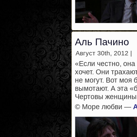
Аль Пачино
Август 30th, 2012 |
«Если честно, она 
хочет. Они трахают
не могут. Вот моя 
вымотают. А эта «б
Чертовы женщины
© Море любви —