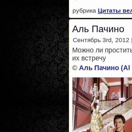
рубрика
Цитаты ве
Аль Пачино
Сентябрь 3rd, 2012 
Можно ли простить
их встречу
©
Аль Пачино (Al 