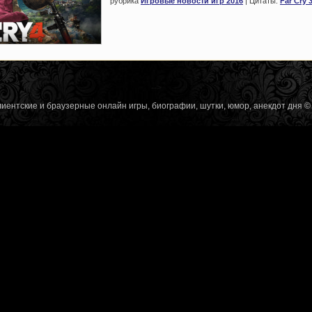
рубрика
Игровые новости игр 2016
| Цитаты:
Far Cry 
-->
лиентские и браузерные онлайн игры, биографии, шутки, юмор, анекдот дня 