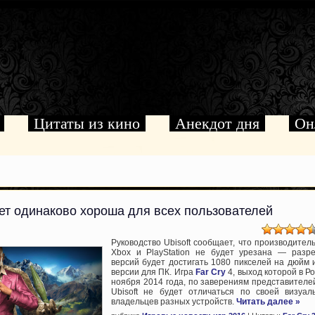
Цитаты из кино
Анекдот дня
Он
дет одинаково хороша для всех пользователей
Руководство Ubisoft сообщает, что производитель
Xbox и PlayStation не будет урезана — разр
версий будет достигать 1080 пикселей на дюйм 
версии для ПК. Игра
Far Cry
4, выход которой в Р
ноября 2014 года, по заверениям представителе
Ubisoft не будет отличаться по своей визуа
владельцев разных устройств.
Читать далее »