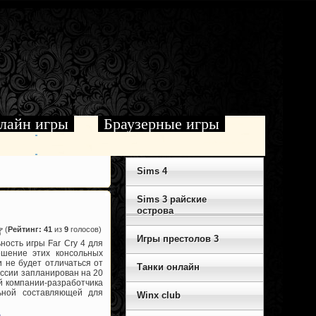
лайн игры
Браузерные игры
Sims 4
Sims 3 райские
острова
(
Рейтинг: 41
из
9
голосов)
Игры престолов 3
ность игры Far Cry 4 для
ешение этих консольных
и не будет отличаться от
Танки онлайн
оссии запланирован на 20
й компании-разработчика
льной составляющей для
Winx club