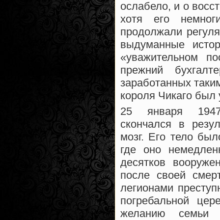
ослабело, и о восс
хотя его немног
продолжали регуля
выдуманные истор
«уважительном по
прежний бухгалт
заработанных таки
короля Чикаго был 
25 января 194
скончался в резу
мозг. Его тело бы
где оно немедлен
десятков вооруже
после своей смер
легионами преступ
погребальной цер
желанию семьи 