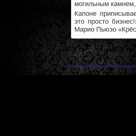
могильным камнем, 
Капоне приписывае
это просто бизнес
Марио Пьюзо «Крёс
Анекдоты, цитат
игры онлайн
|
minecraft играть онлай