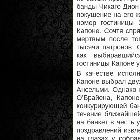
банды Чикаго Дион
покушение на его ж
номер гостиницы 
Капоне. Сочтя спр
мертвым после то
тысячи патронов, 
как выбиравшийс
гостиницы Капоне у
В качестве исполн
Капоне выбрал дву
Ансельми. Однако п
О’Брайена, Капон
конкурирующей бан
течение ближайшей
на банкет в честь
поздравлений извл
на глазах у собра