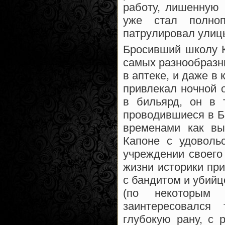
работу, лишенную 
уже стал полно
патрулировал улиц
Бросивший школу К
самых разнообразны
в аптеке, и даже в
привлекал ночной о
в бильярд, он в 
проводившиеся в Бр
временами как вы
Капоне с удоволь
учреждении своего
жизни историки пр
с бандитом и убийц
(по некоторым 
заинтересовался
глубокую рану, с 