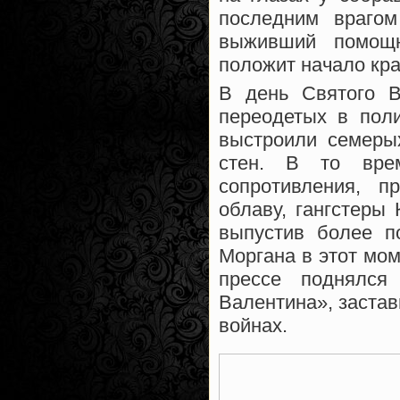
последним враго
выживший помощн
положит начало кр
В день Святого В
переодетых в пол
выстроили семеры
стен. В то вре
сопротивления, 
облаву, гангстеры
выпустив более п
Моргана в этот мом
прессе поднялся 
Валентина», застав
войнах.