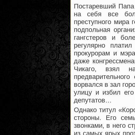
Постаревший Папа 
на себя все бол
преступного мира 
подпольная органи
гангстеров и бол
регулярно плати
прокурорам и мэра
даже конгрессмен
Чикаго, взял н
предварительного 
ворвался в зал гор
улицу и избил его
депутатов…
Однако титул «Кор
стороны. Его сем
звонками, в него с
из самых ярых про