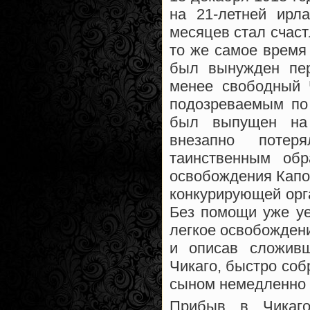
на 21-летней ирл
месяцев стал счас
то же самое время
был вынужден пер
менее свободный 
подозреваемым по
был выпущен на 
внезапно потер
таинственным обр
освобождения Капон
конкурирующей орга
Без помощи уже уе
легкое освобожден
и описав сложив
Чикаго, быстро соб
сыном немедленно
Прибыв в Чикаго