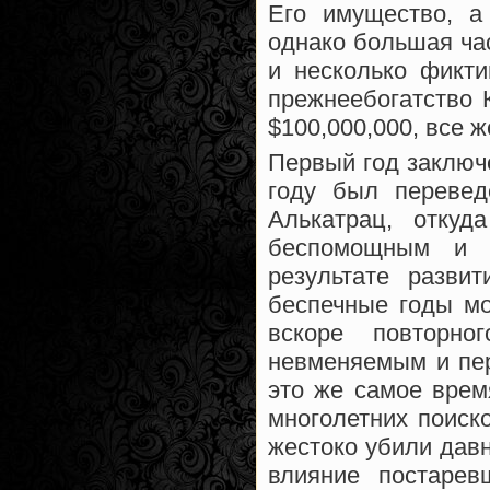
Его имущество, а
однако большая ча
и несколько фикти
прежнеебогатство 
$100,000,000, все ж
Первый год заключ
году был перевед
Алькатрац, отку
беспомощным и 
результате разви
беспечные годы мо
вскоре повторн
невменяемым и пер
это же самое врем
многолетних поиск
жестоко убили давн
влияние постарев