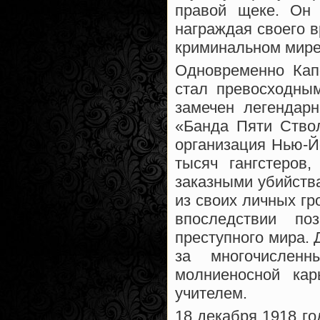
правой щеке. Он 
награждая своего в
криминальном мире 
Одновременно Кап
стал превосходным
замечен легендар
«Банда Пяти Ствол
организация Нью-Й
тысяч гангстеров
заказными убийств
из своих личных гр
впоследствии п
преступного мира. 
за многочислен
молниеносной ка
учителем.
18 декабря 1918 го