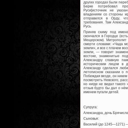
других городах были пере
Берке потребовал пр
Руси[источник не указа
владениям со стороны ир
отправился в Орду, чт
требования. Там Алексан
Русь.
Приняв схиму под имене
скончался в Городце (ест
Мещерском). Митрополит 
смерти словами: «Чада мо
земли», и все с плачем во
земли, — говорит знамен
востоке, знаменитые по
Александру славную па
историческим лицом в д
Александр сделался люб
летописном сказании о п
Побеждая везде, он никем
посмотреть Невского, рас
но нигде не видал такого 
отзыв будто бы дал о нём
именем пугали детей.
Супруга:
Александра, дочь Брячисла
Сыновья:
Василий (до 1245—1271) —