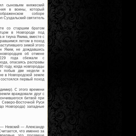
ил сыновьям княжеский
ния в воины, который
браженском соборе
оп Суздальский святитель
сте со старшим братом
тцом в Новгороде под
 и тиуна Якима, вместе с
иравшимся летом в поход
 наступившего зимой этого
ун Яким, не дождавшись
новгородцев об отмене
1229 года сбежали с
рода, опасаясь расправы
0 году, когда новгородцы
он побыв две недели в
ие в Новгородской земле
у состоялся первый поход
димир). С этого времени
земли враждовали друг с
кончившегося битвой при
я Северо-Восточной Руси
до Новгорода) западные
е — Невский — Александр
Считается, что именно за
 впервые это прозвище