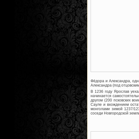
Фёдора и Александра, одн
Александра (под отцовским
В 1236 году Ярослав уеха
начинается самостоятельн
другом (200 псковских во
Сауле и вхождением остат
монголами зимой 1237/12
соседи Новгородской земл