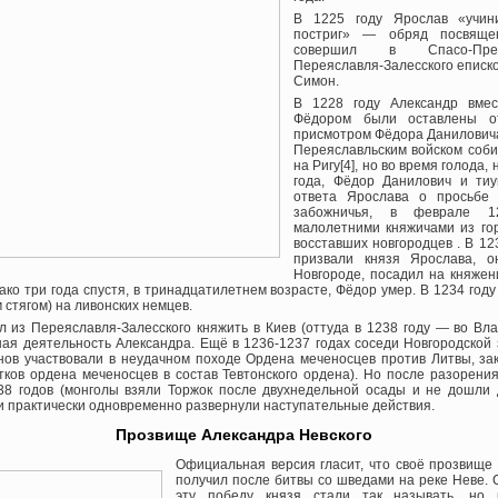
В 1225 году Ярослав «учин
постриг» — обряд посвяще
совершил в Спасо-Прео
Переяславля-Залесского еписк
Симон.
В 1228 году Александр вме
Фёдором были оставлены о
присмотром Фёдора Даниловича
Переяславльским войском соб
на Ригу[4], но во время голода,
года, Фёдор Данилович и ти
ответа Ярослава о просьбе 
забожничья, в феврале 
малолетними княжичами из го
восставших новгородцев . В 123
призвали князя Ярослава, 
Новгороде, посадил на княжен
ако три года спустя, в тринадцатилетнем возрасте, Фёдор умер. В 1234 год
 стягом) на ливонских немцев.
л из Переяславля-Залесского княжить в Киев (оттуда в 1238 году — во Вла
ая деятельность Александра. Ещё в 1236-1237 годах соседи Новгородской 
инов участвовали в неудачном походе Ордена меченосцев против Литвы, за
ков ордена меченосцев в состав Тевтонского ордена). Но после разорени
38 годов (монголы взяли Торжок после двухнедельной осады и не дошли 
и практически одновременно развернули наступательные действия.
Прозвище Александра Невского
Официальная версия гласит, что своё прозвищ
получил после битвы со шведами на реке Неве. 
эту победу князя стали так называть, но