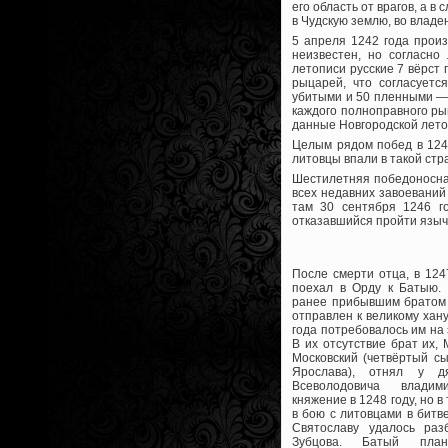
его область от врагов, а 
в Чудскую землю, во владе
5 апреля 1242 года прои
неизвестен, но согласно
летописи русские 7 вёрст
рыцарей, что согласуетс
убитыми и 50 пленными — 
каждого полноправного ры
данные Новгородской лето
Целым рядом побед в 1245
литовцы впали в такой стра
Шестилетняя победоносная
всех недавних завоеваний
там 30 сентября 1246 г
отказавшийся пройти языч
После смерти отца, в 124
поехал в Орду к Батыю. 
ранее прибывшим братом
отправлен к великому хан
года потребовалось им на
В их отсутствие брат их,
Московский (четвёртый сы
Ярослава), отнял у д
Всеволодовича владим
княжение в 1248 году, но в
в бою с литовцами в битв
Святославу удалось раз
Зубцова. Батый план