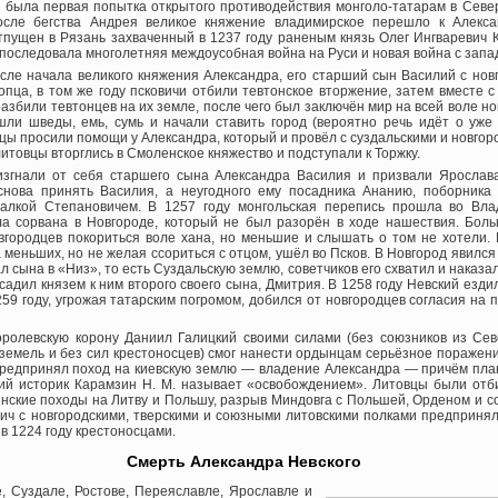
о была первая попытка открытого противодействия монголо-татарам в Север
осле бегства Андрея великое княжение владимирское перешло к Алекса
тпущен в Рязань захваченный в 1237 году раненым князь Олег Ингваревич 
последовала многолетняя междоусобная война на Руси и новая война с зап
после начала великого княжения Александра, его старший сын Василий с но
опца, в том же году псковичи отбили тевтонское вторжение, затем вместе 
разбили тевтонцев на их земле, после чего был заключён мир на всей воле но
шли шведы, емь, сумь и начали ставить город (вероятно речь идёт о уже
дцы просили помощи у Александра, который и провёл с суздальскими и новго
литовцы вторглись в Смоленское княжество и подступали к Торжку.
изгнали от себя старшего сына Александра Василия и призвали Ярослава
снова принять Василия, а неугодного ему посадника Ананию, поборника 
алкой Степановичем. В 1257 году монгольская перепись прошла во Вла
ла сорвана в Новгороде, который не был разорён в ходе нашествия. Бол
вгородцев покориться воле хана, но меньшие и слышать о том не хотели. 
 меньших, но не желая ссориться с отцом, ушёл во Псков. В Новгород явился
л сына в «Низ», то есть Суздальскую землю, советчиков его схватил и наказа
адил князем к ним второго своего сына, Дмитрия. В 1258 году Невский ездил
259 году, угрожая татарским погромом, добился от новгородцев согласия на п
оролевскую корону Даниил Галицкий своими силами (без союзников из Сев
земель и без сил крестоносцев) смог нанести ордынцам серьёзное поражени
предпринял поход на киевскую землю — владение Александра — причём пла
ий историк Карамзин Н. М. называет «освобождением». Литовцы были отби
нские походы на Литву и Польшу, разрыв Миндовга с Польшей, Орденом и со
ич с новгородскими, тверскими и союзными литовскими полками предпринял
в 1224 году крестоносцами.
Смерть Александра Невского
, Суздале, Ростове, Переяславле, Ярославле и