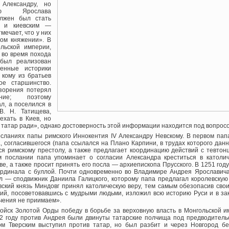
 Александру, но
ию Ярослава
олжен был стать
м и киевским —
мечает, что у них
ом княжении». В
льской империи,
 во время похода
 был реализован
менные историки
, кому из братьев
ое старшинство.
азорения потерял
ние; поэтому
ал, а поселился в
В. Н. Татищева,
ехать в Киев, но
 татар ради», однако достоверность этой информации находится под вопросо
посланиях папы римского Иннокентия IV Александру Невскому. В первом пап
, согласившегося (папа ссылался на Плано Карпини, в трудах которого данн
я римскому престолу, а также предлагает координацию действий с тевтон
м послании папа упоминает о согласии Александра креститься в католич
ве, а также просит принять его посла — архиепископа Прусского. В 1251 году
ардинала с буллой. Почти одновременно во Владимире Андрея Ярославича
л — сподвижник Даниила Галицкого, которому папа предлагал королевскую
овский князь Миндовг принял католическую веру, тем самым обезопасив сво
кий, посоветовавшись с мудрыми людьми, изложил всю историю Руси и в зак
учения не приимаем».
войск Золотой Орды победу в борьбе за верховную власть в Монгольской 
52 году против Андрея были двинуты татарские полчища под предводитель
м Тверским выступил против татар, но был разбит и через Новгород б