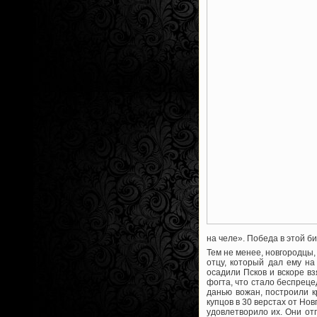
на челе». Победа в этой б
Тем не менее, новгородцы, 
отцу, который дал ему н
осадили Псков и вскоре в
фогта, что стало беспрец
данью вожан, построили к
купцов в 30 верстах от Но
удовлетворило их. Они от