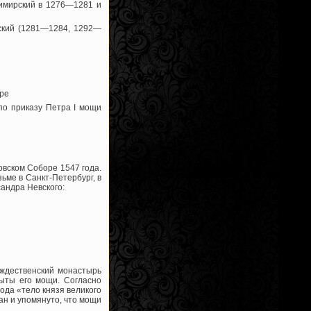
димирский в 1276—1281 и
рский (1281—1284, 1292—
ире
по приказу Петра I мощи
вском Соборе 1547 года.
ьме в Санкт-Петербург, в
сандра Невского:
ождественский монастырь
ыты его мощи. Согласно
ода «тело князя великого
ан и упомянуто, что мощи