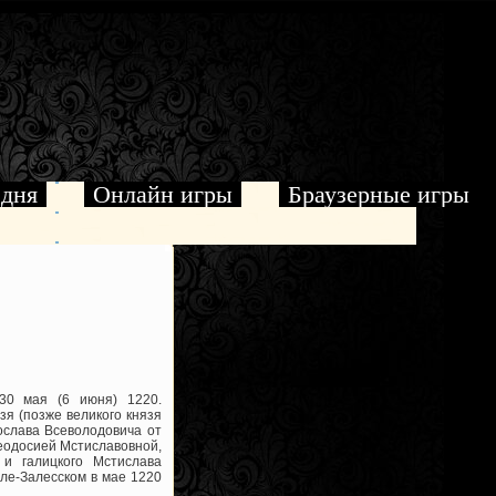
 дня
Онлайн игры
Браузерные игры
30 мая (6 июня) 1220.
зя (позже великого князя
рослава Всеволодовича от
Феодосией Мстиславовной,
 и галицкого Мстислава
вле-Залесском в мае 1220