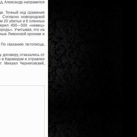
од, Александр направился
ще. Точный ход сражения
 Согласно новгородской
ли 20 убитых и 6 пленных
отерял 400—500 «немец»
родъ». Учитывая, что на
нные Ливонской хроники и
 По сказанию летописца,
 договору, отказались от
н в Каракорум и отравлен
т Михаил Черниговский,