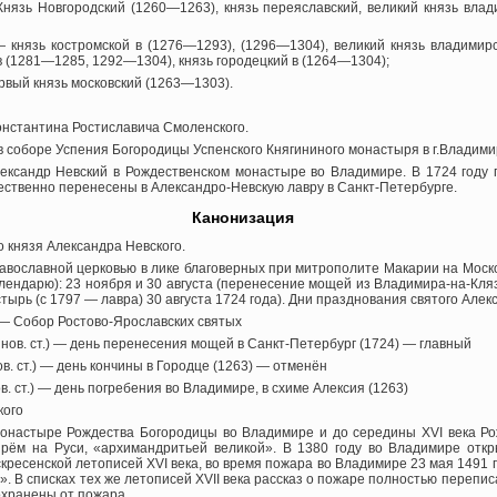
нязь Новгородский (1260—1263), князь переяславский, великий князь вла
— князь костромской в (1276—1293), (1296—1304), великий князь владими
 в (1281—1285, 1292—1304), князь городецкий в (1264—1304);
вый князь московский (1263—1303).
онстантина Ростиславича Смоленского.
в соборе Успения Богородицы Успенского Княгининого монастыря в г.Владим
ександр Невский в Рождественском монастыре во Владимире. В 1724 году 
ественно перенесены в Александро-Невскую лавру в Санкт-Петербурге.
Канонизация
о князя Александра Невского.
авославной церковью в лике благоверных при митрополите Макарии на Моско
лендарю): 23 ноября и 30 августа (перенесение мощей из Владимира-на-Кляз
ырь (с 1797 — лавра) 30 августа 1724 года). Дни празднования святого Алек
.) — Собор Ростово-Ярославских святых
о нов. ст.) — день перенесения мощей в Санкт-Петербург (1724) — главный
ов. ст.) — день кончины в Городце (1263) — отменён
в. ст.) — день погребения во Владимире, в схиме Алексия (1263)
кого
монастыре Рождества Богородицы во Владимире и до середины XVI века Р
рём на Руси, «архимандритьей великой». В 1380 году во Владимире откр
кресенской летописей XVI века, во время пожара во Владимире 23 мая 1491 г
». В списках тех же летописей XVII века рассказ о пожаре полностью перепис
хранены от пожара .