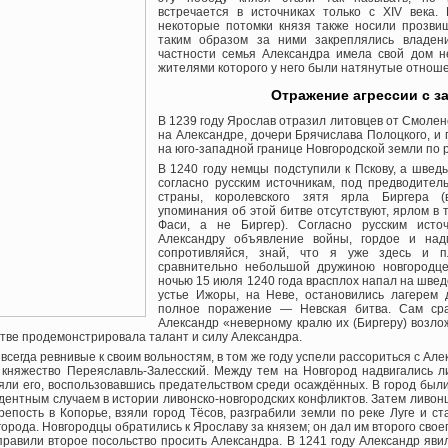
встречается в источниках только с XIV века. 
некоторые потомки князя также носили прозви
таким образом за ними закреплялись владен
частности семья Александра имела свой дом н
жителями которого у него были натянутые отнош
Отражение агрессии с з
В 1239 году Ярослав отразил литовцев от Смолен
на Александре, дочери Брячислава Полоцкого, и
на юго-западной границе Новгородской земли по 
В 1240 году немцы подступили к Пскову, а швед
согласно русским источникам, под предводител
страны, королевского зятя ярла Биргера (
упоминания об этой битве отсутствуют, ярлом в
Фаси, а не Биргер). Согласно русским исто
Александру объявление войны, гордое и над
сопротивляйся, знай, что я уже здесь и 
сравнительно небольшой дружиною новгородц
ночью 15 июля 1240 года врасплох напал на шведо
устье Ижоры, на Неве, остановились лагерем 
полное поражение — Невская битва. Сам сра
Александр «неверному кралю их (Биргеру) возло
итве продемонстрировала талант и силу Александра.
всегда ревнивые к своим вольностям, в том же году успели рассориться с Але
а княжество Переяславль-Залесский. Между тем на Новгород надвигались 
зяли его, воспользовавшись предательством среди осаждённых. В город был
едентным случаем в истории ливонско-новгородских конфликтов. Затем ливо
репость в Копорье, взяли город Тёсов, разграбили земли по реке Луге и ст
вгорода. Новгородцы обратились к Ярославу за князем; он дал им второго сво
правили второе посольство просить Александра. В 1241 году Александр яви