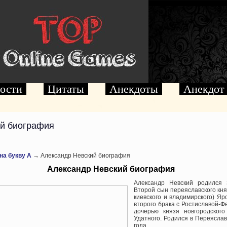
ости
Цитаты
Анекдоты
Анекдот
й биография
на букву А
→ Александр Невский биография
Александр Невский биография
Александр Невский родился 
Второй сын переяславского кня
киевского и владимирского) Я
второго брака с Ростиславой-
дочерью князя новгородского
Удатного. Родился в Переясла
года.