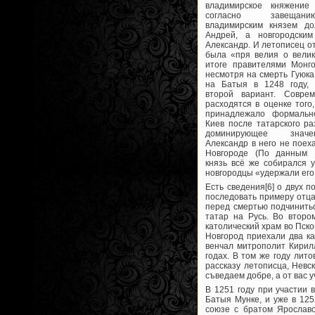
владимирское княжение
согласно завещан
владимирским князем д
Андрей, а новгородски
Александр. И летописец от
была «пря велия о велик
итоге правителями Монго
несмотря на смерть Гуюка
на Батыя в 1248 году,
второй вариант. Совре
расходятся в оценке того
принадлежало формальн
Киев после татарского р
доминирующее значе
Александр в него не поех
Новгороде (По данным 
князь всё же собирался у
новгородцы «удержали его
Есть сведения[6] о двух 
последовать примеру отца
перед смертью подчинитьс
татар на Русь. Во второ
католический храм во Пско
Новгород приехали два к
венчал митрополит Кирил
годах. В том же году лит
рассказу летописца, Невс
съведаем добре, а от вас 
В 1251 году при участии 
Батыя Мунке, и уже в 12
союзе с братом Ярославо