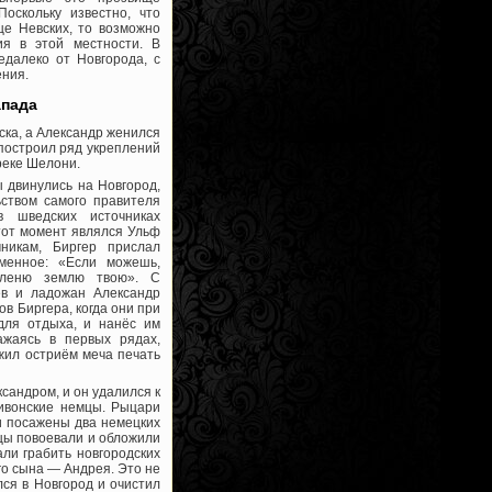
Поскольку известно, что
ще Невских, то возможно
ия в этой местности. В
едалеко от Новгорода, с
ения.
апада
ска, а Александр женился
 построил ряд укреплений
реке Шелони.
ы двинулись на Новгород,
ьством самого правителя
в шведских источниках
 тот момент являлся Ульф
чникам, Биргер прислал
менное: «Если можешь,
пленю землю твою». С
ев и ладожан Александр
в Биргера, когда они при
для отдыха, и нанёс им
жаясь в первых рядах,
жил остриём меча печать
ксандром, и он удалился к
ливонские немцы. Рыцари
и посажены два немецких
нцы повоевали и обложили
али грабить новгородских
его сына — Андрея. Это не
лся в Новгород и очистил