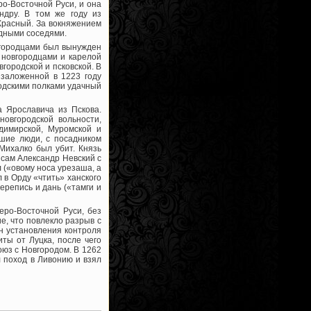
о-Восточной Руси, и она
ндру. В том же году из
Красный. За вокняжением
адными соседями.
вгородцами был вынужден
с новгородцами и карелой
вгородской и псковской. В
 заложенной в 1223 году
родскими полками удачный
 Ярославича из Пскова.
новгородской вольности,
димирской, Муромской и
ьшие люди, с посадником
Михалко был убит. Князь
 сам Александр Невский с
л («овому носа урезаша, а
 в Орду «чтить» ханского
ерепись и дань («тамги и
еро-Восточной Руси, без
е, что повлекло разрыв с
н установления контроля
ты от Луцка, после чего
юз с Новгородом. В 1262
 поход в Ливонию и взял