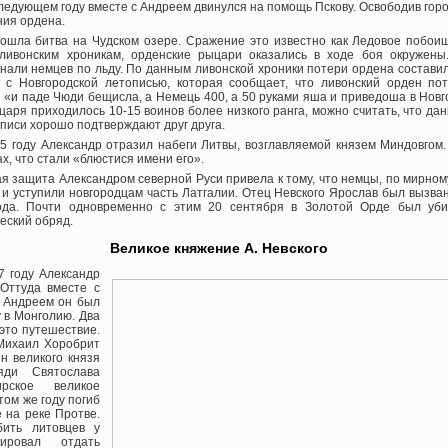
в следующем году вместе с Андреем двинулся на помощь Пскову. Освободив гор
ния ордена.
зошла битва на Чудском озере. Сражение это известно как Ледовое побои
 ливонским хроникам, орденские рыцари оказались в ходе боя окружены.
 гнали немцев по льду. По данным ливонской хроники потери ордена состави
я с Новгородской летописью, которая сообщает, что ливонский орден п
«и паде Чюди бещисла, а Немець 400, а 50 руками яша и приведоша в Новго
царя приходилось 10-15 воинов более низкого ранга, можно считать, что да
писи хорошо подтверждают друг друга.
 году Александр отразил набеги Литвы, возглавляемой князем Миндовгом.
х, что стали «блюстися имени его».
 защита Александром северной Руси привела к тому, что немцы, по мирному
 и уступили новгородцам часть Латгалии. Отец Невского Ярослав был вызва
ода. Почти одновременно с этим 20 сентября в Золотой Орде был уби
еский обряд.
Великое княжение А. Невского
7 году Александр
Оттуда вместе с
 Андреем он был
у в Монголию. Два
 это путешествие.
 Михаил Хоробрит
н великого князя
яди Святослава
ирское великое
 том же году погиб
е на реке Протве.
бить литовцев у
ировал отдать