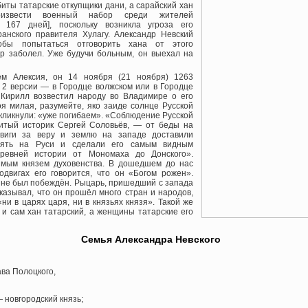
биты татарские откупщики дани, а сарайский хан
оизвести военный набор среди жителей
н 167 дней], поскольку возникла угроза его
анского правителя Хулагу. Александр Невский
обы попытаться отговорить хана от этого
др заболел. Уже будучи больным, он выехал на
м Алексия, он 14 ноября (21 ноября) 1263
ь 2 версии — в Городце волжском или в Городце
Кирилл возвестил народу во Владимире о его
я милая, разумейте, яко заиде солнце Русской
скликнули: «уже погибаем». «Соблюдение Русской
итый историк Сергей Соловьёв, — от беды на
двиги за веру и землю на западе доставили
мять на Руси и сделали его самым видным
ревней истории от Мономаха до Донского».
имым князем духовенства. В дошедшем до нас
одвигах его говорится, что он «Богом рожен».
 не был побеждён. Рыцарь, пришедший с запада
сказывал, что он прошёл много стран и народов,
«ни в царях царя, ни в князьях князя». Такой же
 и сам хан татарский, а женщины татарские его
Семья Александра Невского
ва Полоцкого,
 новгородский князь;