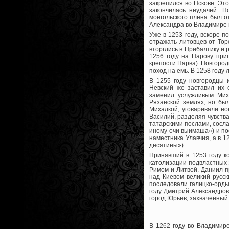
закрепился во Пскове. Эт
закончилась неудачей. П
монгольского плена был о
Александра во Владимире 
Уже в 1253 году, вскоре 
отражать литовцев от Тор
вторглись в Прибалтику и 
1256 году на Нарову при
крепости Нарва). Новгоро
поход на емь. В 1258 году 
В 1255 году новгородцы 
Невский же заставил их 
заменил услужливым Мих
Рязанской землях, но бы
Михалкой, уговаривали но
Василий, разделяя чувства
татарскими послами, сосла
иному очи выимаша») и пос
наместника Улавчия, а в 1
десятины»).
Принявший в 1253 году к
католизации подвластных 
Римом и Литвой. Даниил 
над Киевом великий русск
последовали галицко-орды
году Дмитрий Александров
город Юрьев, захваченный 
В 1262 году во Владимире