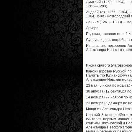
Дмитрий (1250—1294) — К
1283—1293;
Андрей (ок. 1255—1304) 
1304), князь новгородский
Даниил (1261—1303) — пер
Дочери:
Евдокия, ставшая женой К
Супруга и дочь погребены 
Изначально похоронен Ал
Александра Невского торж
Икона святого благоверног
Канонизирован Русской пр
Память (по Юлианскому ка
Александро-Невский монаст
23 мая (5 июня по нов. ст
30 августа (12 сентября п
14 ноября (27 ноября по н
23 ноября (6 декабря по но
Мощи св. Александра Невс
Невский был погребён в 
считался первым монасты
спискам Никоновской и Вос
Александра Невского згоре
были чудесным образом со