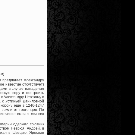
м).
а предлагает Александру
ое известие отсутствует)
цами в случае нападения
ескую веру и построить
 к Александру Невскому в
 с Устиньей Даниловной
 корону ещё в 1246-1247
и земли от тевтонцев. По
лючение сказал: «си вся
империи одержал союзник
ством Неврюя. Андрей, в
ежал в Швецию, Ярослав