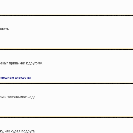
агать.
ека? привыкни к другому.
смешные анекдоты
ач и закончилась еда.
у, как худая подруга