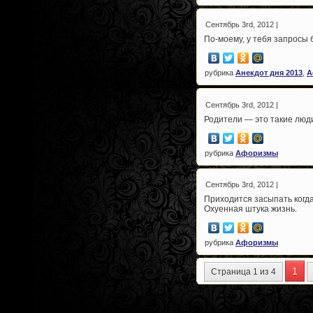
Сентябрь 3rd, 2012 |
По-моему, у тебя запросы 
рубрика
Анекдот дня 2013
,
А
Сентябрь 3rd, 2012 |
Родители — это такие люд
рубрика
Афоризмы
Сентябрь 3rd, 2012 |
Приходится засыпать когда 
Охуенная штука жизнь.
рубрика
Афоризмы
1
Страница 1 из 4