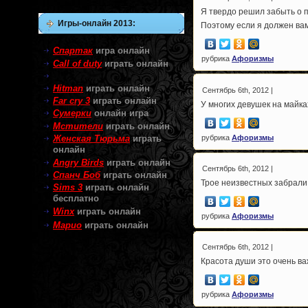
Я твердо решил забыть о
Игры-онлайн 2013:
Поэтому если я должен вам
Спартак
игра онлайн
рубрика
Афоризмы
Call of duty
играть онлайн
Hitman
играть онлайн
Сентябрь 6th, 2012 |
Far cry 3
играть онлайн
У многих девушек на майка
Сумерки
онлайн игра
Мстители
играть онлайн
рубрика
Афоризмы
Женская Тюрьма
играть
онлайн
Angry Birds
играть онлайн
Сентябрь 6th, 2012 |
Cпанч Боб
играть онлайн
Трое неизвестных забрали
Sims 3
играть онлайн
бесплатно
Winx
играть онлайн
рубрика
Афоризмы
Марио
играть онлайн
Сентябрь 6th, 2012 |
Красота души это очень ва
рубрика
Афоризмы