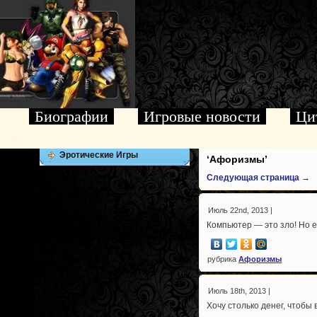
Биографии
Игровые новости
Ци
Эротические Игры
‘Афоризмы’
Следующая страница →
Июль 22nd, 2013 |
Компьютер — это зло! Но е
рубрика
Афоризмы
Июль 18th, 2013 |
Хочу столько денег, чтобы 