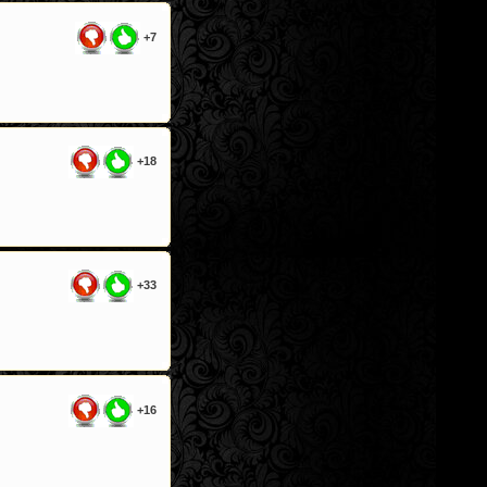
+7
+18
+33
+16