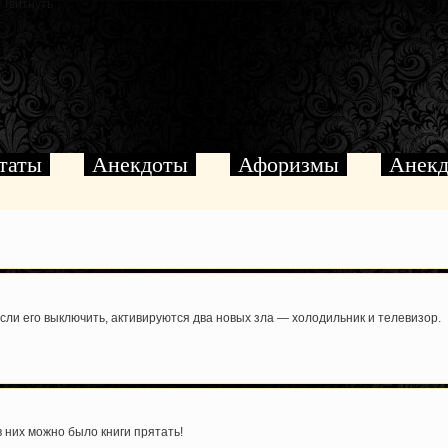
Твитнуть
таты
Анекдоты
Афоризмы
Анекд
сли его выключить, активируются два новых зла — холодильник и телевизор.
в них можно было книги прятать!