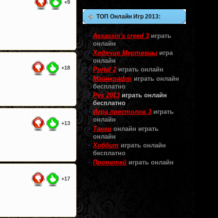
+9
ТОП Онлайн Игр 2013:
Assassin's creed 3
играть
онлайн
Ходячие Мертвецы
игра
онлайн
+18
Portal 2
играть онлайн
Майнкрафт
играть онлайн
бесплатно
Pes 2013
играть онлайн
бесплатно
И
гра престолов 3
играть
онлайн
+13
Танки
онлайн играть
онлайн
Хоббит
играть онлайн
бесплатно
Прометей
играть онлайн
+17