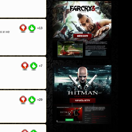
+13
к и не
+7
+29