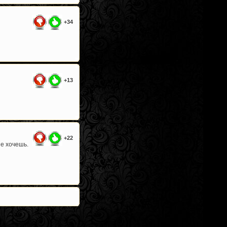
+34
+13
+22
не хочешь.