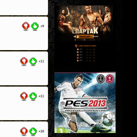
+9
+11
+11
+18