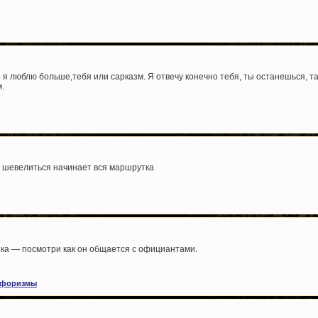
я люблю больше,тебя или сарказм. Я отвечу конечно тебя, ты останешься, та
м.
а шевелиться начинает вся маршрутка
ека — посмотри как он общается с официантами.
форизмы